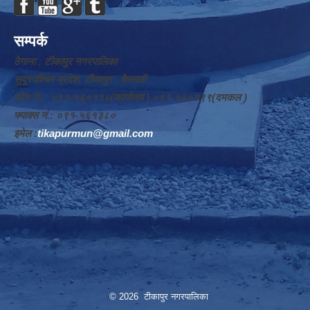
सम्पर्क
ठेगाना : टीकापुर नगरपालिका
सुदूरपश्चिम प्रदेश, टीकापुर , कैलाली
फोन नं.: ०९१-५६०११८(कार्यालय ) ०९१-५६०४९९(दमकल )
फ्याक्स नं.: ०९१-५६१३८०
इमेल :
tikapurmun@gmail.com
© 2026 टीकापुर नगरपालिका