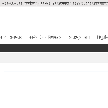
०९१-५६०८१६ (कार्यालय ) ०९१-५६०४९९(दमकल ) ९८४८९८२२३९(शब बाहन/स
दन
राजपत्र
कार्यपालिका निर्णयहरु
स्वत:प्रकाशन
विधुती