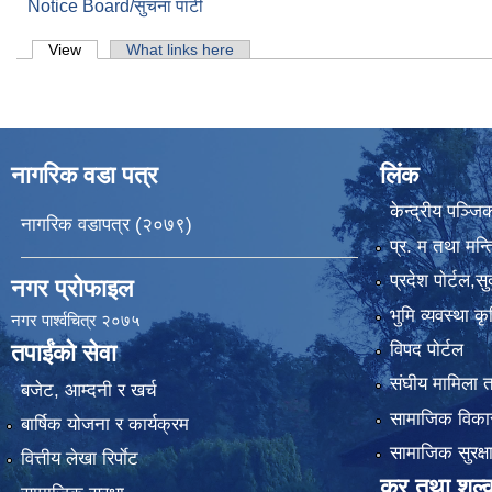
Notice Board/सुचना पाटी
Primary tabs
View
(active tab)
What links here
नागरिक वडा पत्र
लिंक
केन्द्रीय पञ्ज
नागरिक वडापत्र (२०७९)
प्र. म तथा मन्त
प्रदेश पाेर्टल,स
नगर प्रोफाइल
भुमि व्यवस्था 
नगर पार्श्वचित्र २०७५
विपद पोर्टल
तपाईंको सेवा
संघीय मामिला त
बजेट, आम्दनी र खर्च
सामाजिक विकास
बार्षिक योजना र कार्यक्रम
सामाजिक सुरक्ष
वित्तीय लेखा रिर्पाेट
कर तथा शुल्