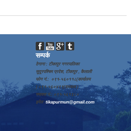
सम्पर्क
ठेगाना : टीकापुर नगरपालिका
सुदूरपश्चिम प्रदेश, टीकापुर , कैलाली
फोन नं.: ०९१-५६०११८(कार्यालय
) ०९१-५६०४९९(दमकल )
फ्याक्स नं.: ०९१-५६१३८०
इमेल :
tikapurmun@gmail.com