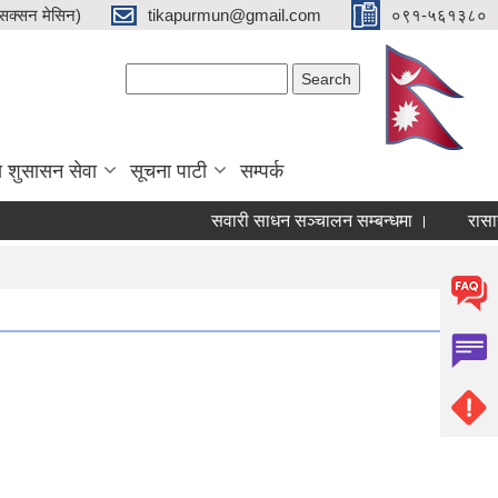
क्सन मेसिन)
tikapurmun@gmail.com
०९१-५६१३८०
Search form
Search
य शुसासन सेवा
सूचना पाटी
सम्पर्क
सवारी साधन सञ्चालन सम्बन्धमा ।
रासायनि