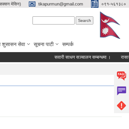
क्सन मेसिन)
tikapurmun@gmail.com
०९१-५६१३८०
Search form
Search
य शुसासन सेवा
सूचना पाटी
सम्पर्क
सवारी साधन सञ्चालन सम्बन्धमा ।
रासायनिक 