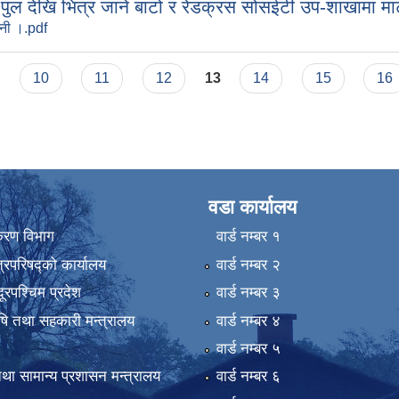
 पुल देखि भित्र जाने बाटो र रेडक्रस सोसईटी उप-शाखामा मा
ानी ।.pdf
10
11
12
13
14
15
16
वडा कार्यालय
िकरण विभाग
वार्ड न‌म्बर १
्रिपरिषद्को कार्यालय
वार्ड न‌म्बर २
ुदूरपश्चिम प्रदेश
वार्ड न‌म्बर ३
कृषि तथा सहकारी मन्त्रालय
वार्ड न‌म्बर ४
वार्ड न‌म्बर ५
था सामान्य प्रशासन मन्त्रालय
वार्ड न‌म्बर ६