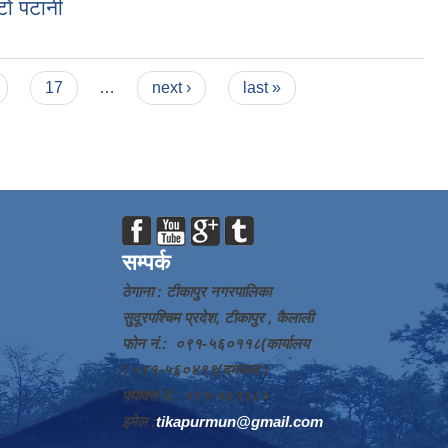
टो पटानी
17
…
next ›
last »
सम्पर्क
ठेगाना : टीकापुर नगरपालिका
सुदूरपश्चिम प्रदेश, टीकापुर , कैलाली
फोन नं.: ०९१-५६०११८(कार्यालय
) ०९१-५६०४९९(दमकल )
फ्याक्स नं.: ०९१-५६१३८०
इमेल :
tikapurmun@gmail.com