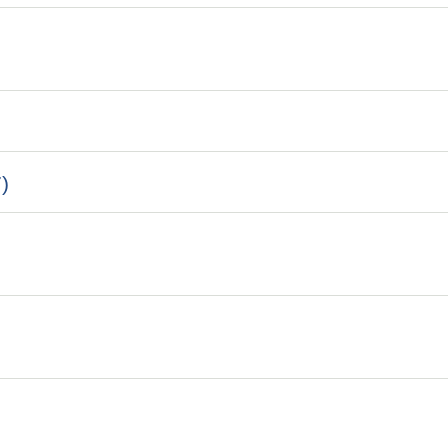
)
)
)