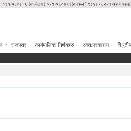
०९१-५६०८१६ (कार्यालय ) ०९१-५६०४९९(दमकल ) ९८४८९८२२३९(शब बाहन/स
दन
राजपत्र
कार्यपालिका निर्णयहरु
स्वत:प्रकाशन
विधुती