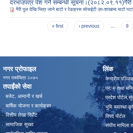
दरभाउपत्र पेश गर्ने सम्बन्धी सूचना।(२०८२.०९.११)गैरी
गैरी पुल देखि भित्र जाने बाटो र रेडक्रस सोसईटी उप-शाखामा माटो पट
Pages
« first
‹ previous
…
9
नगर प्रोफाइल
लिंक
नगर पार्श्वचित्र २०७५
केन्द्रीय पञ्ज
तपाईंको सेवा
प्र. म तथा मन्त
बजेट, आम्दनी र खर्च
प्रदेश पाेर्टल,स
बार्षिक योजना र कार्यक्रम
भुमि व्यवस्था 
वित्तीय लेखा रिर्पाेट
विपद पोर्टल
सामाजिक सुरक्षा
संघीय मामिला त