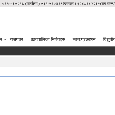
०९१-५६०८१६ (कार्यालय ) ०९१-५६०४९९(दमकल ) ९८४८९८२२३९(शब बाहन/स
दन
राजपत्र
कार्यपालिका निर्णयहरु
स्वत:प्रकाशन
विधुती