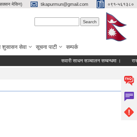
क्सन मेसिन)
tikapurmun@gmail.com
०९१-५६१३८०
Search form
Search
य शुसासन सेवा
सूचना पाटी
सम्पर्क
सवारी साधन सञ्चालन सम्बन्धमा ।
रासायन