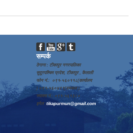
सम्पर्क
ठेगाना : टीकापुर नगरपालिका
सुदूरपश्चिम प्रदेश, टीकापुर , कैलाली
फोन नं.: ०९१-५६०११८(कार्यालय
) ०९१-५६०४९९(दमकल )
फ्याक्स नं.: ०९१-५६१३८०
इमेल :
tikapurmun@gmail.com