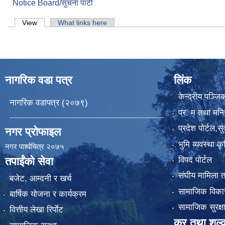
Notice Board/सुचना पाटी
Primary tabs
View
(active tab)
What links here
नागरिक वडा पत्र
लिंक
केन्द्रीय पञ्ज
नागरिक वडापत्र (२०७९)
प्र. म तथा मन्त
प्रदेश पाेर्टल,स
नगर प्रोफाइल
भुमि व्यवस्था 
नगर पार्श्वचित्र २०७५
विपद पोर्टल
तपाईंको सेवा
संघीय मामिला त
बजेट, आम्दनी र खर्च
सामाजिक विकास
बार्षिक योजना र कार्यक्रम
सामाजिक सुरक्ष
वित्तीय लेखा रिर्पाेट
कर तथा शुल्