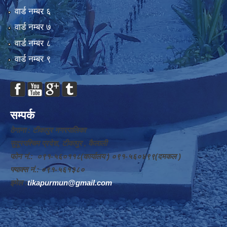
वार्ड न‌म्बर ६
वार्ड न‌म्बर ७
वार्ड न‌म्बर ८
वार्ड न‌म्बर ९
सम्पर्क
ठेगाना : टीकापुर नगरपालिका
सुदूरपश्चिम प्रदेश, टीकापुर , कैलाली
फोन नं.: ०९१-५६०११८(कार्यालय ) ०९१-५६०४९९(दमकल )
फ्याक्स नं.: ०९१-५६१३८०
इमेल :
tikapurmun@gmail.com