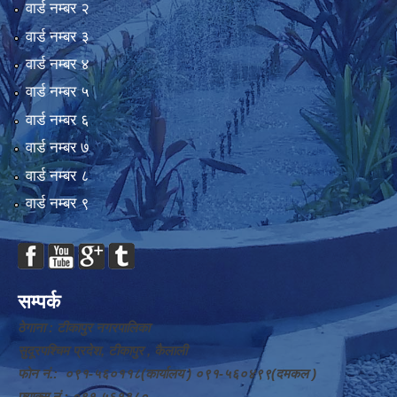
वार्ड न‌म्बर २
वार्ड न‌म्बर ३
वार्ड न‌म्बर ४
वार्ड न‌म्बर ५
वार्ड न‌म्बर ६
वार्ड न‌म्बर ७
वार्ड न‌म्बर ८
वार्ड न‌म्बर ९
सम्पर्क
ठेगाना : टीकापुर नगरपालिका
सुदूरपश्चिम प्रदेश, टीकापुर , कैलाली
फोन नं.: ०९१-५६०११८(कार्यालय ) ०९१-५६०४९९(दमकल )
फ्याक्स नं.: ०९१-५६१३८०