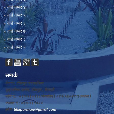
वार्ड न‌म्बर ४
वार्ड न‌म्बर ५
वार्ड न‌म्बर ६
वार्ड न‌म्बर ७
वार्ड न‌म्बर ८
वार्ड न‌म्बर ९
सम्पर्क
ठेगाना : टीकापुर नगरपालिका
सुदूरपश्चिम प्रदेश, टीकापुर , कैलाली
फोन नं.: ०९१-५६०११८(कार्यालय ) ०९१-५६०४९९(दमकल )
फ्याक्स नं.: ०९१-५६१३८०
इमेल :
tikapurmun@gmail.com