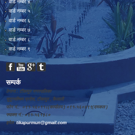
वार्ड न‌म्बर ४
वार्ड न‌म्बर ५
वार्ड न‌म्बर ६
वार्ड न‌म्बर ७
वार्ड न‌म्बर ८
वार्ड न‌म्बर ९
सम्पर्क
ठेगाना : टीकापुर नगरपालिका
सुदूरपश्चिम प्रदेश, टीकापुर , कैलाली
फोन नं.: ०९१-५६०११८(कार्यालय ) ०९१-५६०४९९(दमकल )
फ्याक्स नं.: ०९१-५६१३८०
इमेल :
tikapurmun@gmail.com