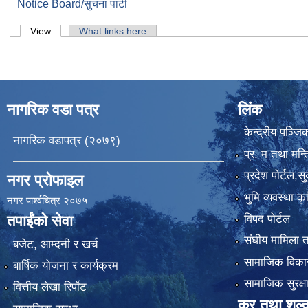
Notice Board/सुचना पाटी
Primary tabs
View
(active tab)
What links here
नागरिक वडा पत्र
लिंक
केन्द्रीय पञ्ज
नागरिक वडापत्र (२०७९)
प्र. म तथा मन्त
प्रदेश पाेर्टल,स
नगर प्रोफाइल
भुमि व्यवस्था 
नगर पार्श्वचित्र २०७५
विपद पोर्टल
तपाईंको सेवा
संघीय मामिला त
बजेट, आम्दनी र खर्च
सामाजिक विकास
बार्षिक योजना र कार्यक्रम
सामाजिक सुरक्ष
वित्तीय लेखा रिर्पाेट
कर तथा शुल्