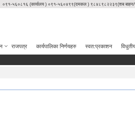
०९१-५६०८१६ (कार्यालय ) ०९१-५६०४९९(दमकल ) ९८४८९८२२३९(शब बाहन/स
दन
राजपत्र
कार्यपालिका निर्णयहरु
स्वत:प्रकाशन
विधुती