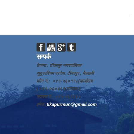
सम्पर्क
ठेगाना : टीकापुर नगरपालिका
सुदूरपश्चिम प्रदेश, टीकापुर , कैलाली
फोन नं.: ०९१-५६०११८(कार्यालय
) ०९१-५६०४९९(दमकल )
फ्याक्स नं.: ०९१-५६१३८०
इमेल :
tikapurmun@gmail.com