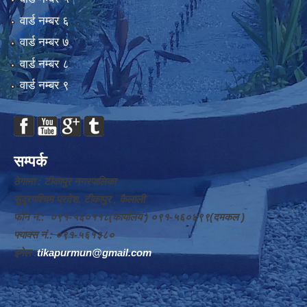
वार्ड न‌म्बर ६
वार्ड न‌म्बर ७
वार्ड न‌म्बर ८
वार्ड न‌म्बर ९
सम्पर्क
ठेगाना : टीकापुर नगरपालिका
सुदूरपश्चिम प्रदेश, टीकापुर , कैलाली
फोन नं.: ०९१-५६०११८(कार्यालय ) ०९१-५६०४९९(दमकल )
फ्याक्स नं.: ०९१-५६१३८०
इमेल :
tikapurmun@gmail.com