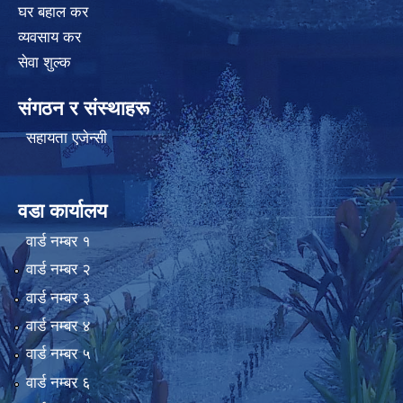
घर बहाल कर
व्यवसाय कर
सेवा शुल्क
संगठन र संस्थाहरू
सहायता एजेन्सी
वडा कार्यालय
वार्ड न‌म्बर १
वार्ड न‌म्बर २
वार्ड न‌म्बर ३
वार्ड न‌म्बर ४
वार्ड न‌म्बर ५
वार्ड न‌म्बर ६