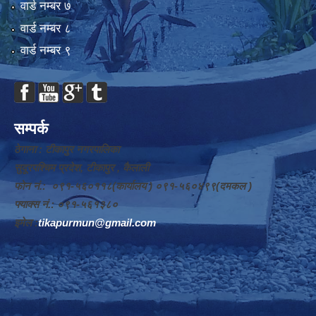
वार्ड न‌म्बर ७
वार्ड न‌म्बर ८
वार्ड न‌म्बर ९
सम्पर्क
ठेगाना : टीकापुर नगरपालिका
सुदूरपश्चिम प्रदेश, टीकापुर , कैलाली
फोन नं.: ०९१-५६०११८(कार्यालय ) ०९१-५६०४९९(दमकल )
फ्याक्स नं.: ०९१-५६१३८०
इमेल :
tikapurmun@gmail.com