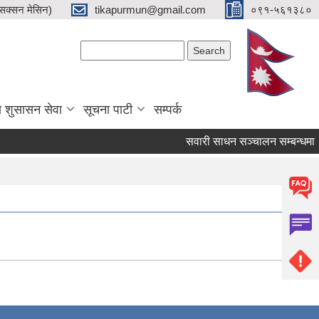
क्सन मेसिन)
tikapurmun@gmail.com
०९१-५६१३८०
Search form
Search
य शुसासन सेवा
सूचना पाटी
सम्पर्क
सवारी साधन सञ्चालन सम्बन्धमा ।