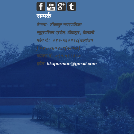
सम्पर्क
ठेगाना : टीकापुर नगरपालिका
सुदूरपश्चिम प्रदेश, टीकापुर , कैलाली
फोन नं.: ०९१-५६०११८(कार्यालय
) ०९१-५६०४९९(दमकल )
फ्याक्स नं.: ०९१-५६१३८०
इमेल :
tikapurmun@gmail.com