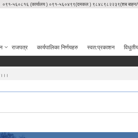
०९१-५६०८१६ (कार्यालय ) ०९१-५६०४९९(दमकल ) ९८४८९८२२३९(शब बाहन/स
दन
राजपत्र
कार्यपालिका निर्णयहरु
स्वत:प्रकाशन
विधुती
ना।।।