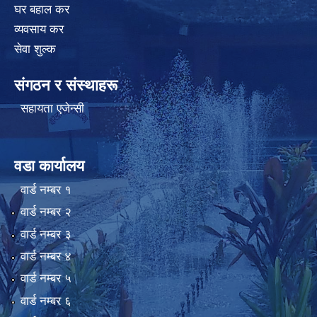
घर बहाल कर
व्यवसाय कर
सेवा शुल्क
संगठन र संस्थाहरू
सहायता एजेन्सी
वडा कार्यालय
वार्ड न‌म्बर १
वार्ड न‌म्बर २
वार्ड न‌म्बर ३
वार्ड न‌म्बर ४
वार्ड न‌म्बर ५
वार्ड न‌म्बर ६