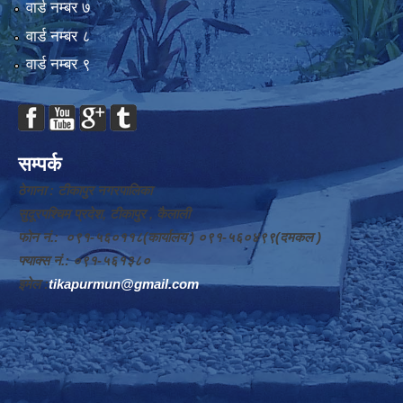
वार्ड न‌म्बर ७
वार्ड न‌म्बर ८
वार्ड न‌म्बर ९
सम्पर्क
ठेगाना : टीकापुर नगरपालिका
सुदूरपश्चिम प्रदेश, टीकापुर , कैलाली
फोन नं.: ०९१-५६०११८(कार्यालय ) ०९१-५६०४९९(दमकल )
फ्याक्स नं.: ०९१-५६१३८०
इमेल :
tikapurmun@gmail.com