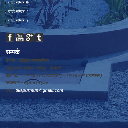
वार्ड न‌म्बर ७
वार्ड न‌म्बर ८
वार्ड न‌म्बर ९
सम्पर्क
ठेगाना : टीकापुर नगरपालिका
सुदूरपश्चिम प्रदेश, टीकापुर , कैलाली
फोन नं.: ०९१-५६०११८(कार्यालय ) ०९१-५६०४९९(दमकल )
फ्याक्स नं.: ०९१-५६१३८०
इमेल :
tikapurmun@gmail.com