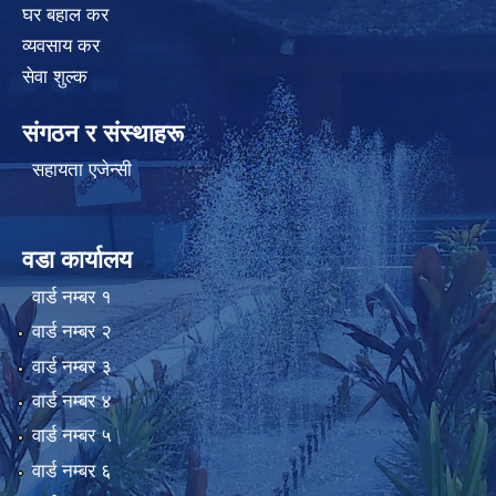
घर बहाल कर
व्यवसाय कर
सेवा शुल्क
संगठन र संस्थाहरू
सहायता एजेन्सी
वडा कार्यालय
वार्ड न‌म्बर १
वार्ड न‌म्बर २
वार्ड न‌म्बर ३
वार्ड न‌म्बर ४
वार्ड न‌म्बर ५
वार्ड न‌म्बर ६