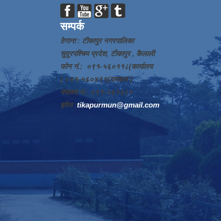
सम्पर्क
ठेगाना : टीकापुर नगरपालिका
सुदूरपश्चिम प्रदेश, टीकापुर , कैलाली
फोन नं.: ०९१-५६०११८(कार्यालय
) ०९१-५६०४९९(दमकल )
फ्याक्स नं.: ०९१-५६१३८०
इमेल :
tikapurmun@gmail.com