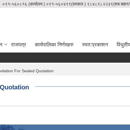
०९१-५६०८१६ (कार्यालय ) ०९१-५६०४९९(दमकल ) ९८४८९८२२३९(शब बाहन/स
दन
राजपत्र
कार्यपालिका निर्णयहरु
स्वत:प्रकाशन
विधुती
nvitation For Sealed Quotation
 Quotation