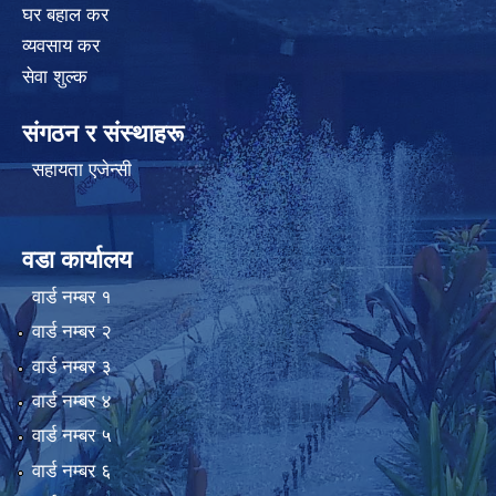
घर बहाल कर
व्यवसाय कर
सेवा शुल्क
संगठन र संस्थाहरू
सहायता एजेन्सी
वडा कार्यालय
वार्ड न‌म्बर १
वार्ड न‌म्बर २
वार्ड न‌म्बर ३
वार्ड न‌म्बर ४
वार्ड न‌म्बर ५
वार्ड न‌म्बर ६