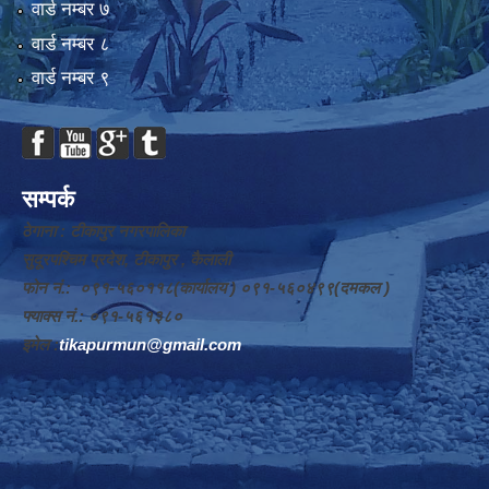
वार्ड न‌म्बर ७
वार्ड न‌म्बर ८
वार्ड न‌म्बर ९
सम्पर्क
ठेगाना : टीकापुर नगरपालिका
सुदूरपश्चिम प्रदेश, टीकापुर , कैलाली
फोन नं.: ०९१-५६०११८(कार्यालय ) ०९१-५६०४९९(दमकल )
फ्याक्स नं.: ०९१-५६१३८०
इमेल :
tikapurmun@gmail.com