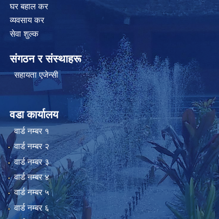
घर बहाल कर
व्यवसाय कर
सेवा शुल्क
संगठन र संस्थाहरू
सहायता एजेन्सी
वडा कार्यालय
वार्ड न‌म्बर १
वार्ड न‌म्बर २
वार्ड न‌म्बर ३
वार्ड न‌म्बर ४
वार्ड न‌म्बर ५
वार्ड न‌म्बर ६