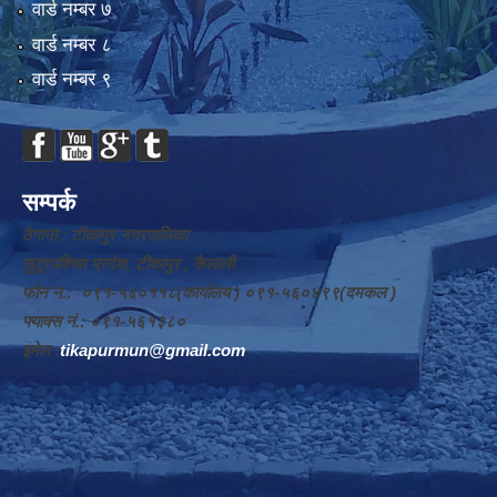
वार्ड न‌म्बर ७
वार्ड न‌म्बर ८
वार्ड न‌म्बर ९
सम्पर्क
ठेगाना : टीकापुर नगरपालिका
सुदूरपश्चिम प्रदेश, टीकापुर , कैलाली
फोन नं.: ०९१-५६०११८(कार्यालय ) ०९१-५६०४९९(दमकल )
फ्याक्स नं.: ०९१-५६१३८०
इमेल :
tikapurmun@gmail.com