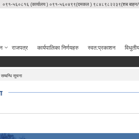
०९१-५६०८१६ (कार्यालय ) ०९१-५६०४९९(दमकल ) ९८४८९८२२३९(शब बाहन/स
दन
राजपत्र
कार्यपालिका निर्णयहरु
स्वत:प्रकाशन
विधुती
सम्बन्धि सूचना
ा