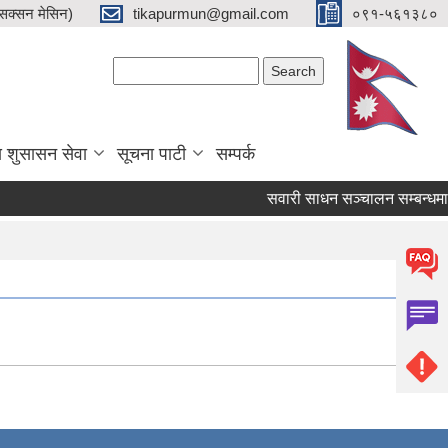
क्सन मेसिन)
tikapurmun@gmail.com
०९१-५६१३८०
Search form
Search
य शुसासन सेवा
सूचना पाटी
सम्पर्क
सवारी साधन सञ्चालन सम्बन्धमा ।