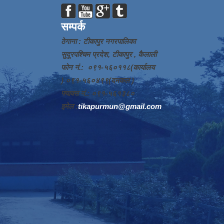
सम्पर्क
ठेगाना : टीकापुर नगरपालिका
सुदूरपश्चिम प्रदेश, टीकापुर , कैलाली
फोन नं.: ०९१-५६०११८(कार्यालय
) ०९१-५६०४९९(दमकल )
फ्याक्स नं.: ०९१-५६१३८०
इमेल :
tikapurmun@gmail.com