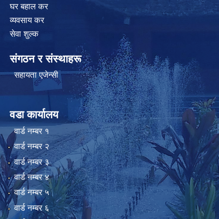
घर बहाल कर
व्यवसाय कर
सेवा शुल्क
संगठन र संस्थाहरू
सहायता एजेन्सी
वडा कार्यालय
वार्ड न‌म्बर १
वार्ड न‌म्बर २
वार्ड न‌म्बर ३
वार्ड न‌म्बर ४
वार्ड न‌म्बर ५
वार्ड न‌म्बर ६