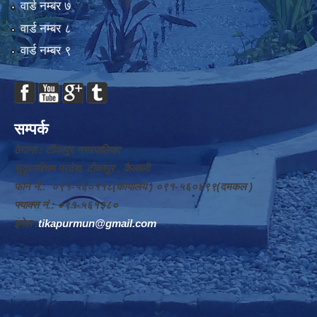
वार्ड न‌म्बर ७
वार्ड न‌म्बर ८
वार्ड न‌म्बर ९
सम्पर्क
ठेगाना : टीकापुर नगरपालिका
सुदूरपश्चिम प्रदेश, टीकापुर , कैलाली
फोन नं.: ०९१-५६०११८(कार्यालय ) ०९१-५६०४९९(दमकल )
फ्याक्स नं.: ०९१-५६१३८०
इमेल :
tikapurmun@gmail.com