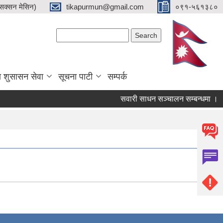
क्सन मेसिन)
tikapurmun@gmail.com
०९१-५६१३८०
Search form
Search
य शुसासन सेवा
सूचना पाटी
सम्पर्क
सवारी साधन सञ्चालन सम्बन्धमा ।