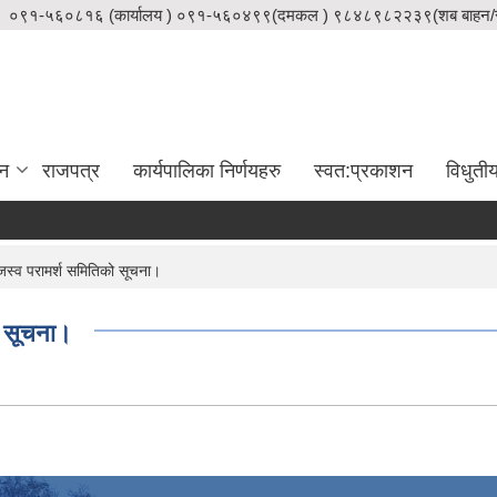
०९१-५६०८१६ (कार्यालय ) ०९१-५६०४९९(दमकल ) ९८४८९८२२३९(शब बाहन/स
दन
राजपत्र
कार्यपालिका निर्णयहरु
स्वत:प्रकाशन
विधुती
स्व परामर्श समितिको सूचना।
ो सूचना।