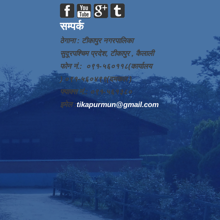
सम्पर्क
ठेगाना : टीकापुर नगरपालिका
सुदूरपश्चिम प्रदेश, टीकापुर , कैलाली
फोन नं.: ०९१-५६०११८(कार्यालय
) ०९१-५६०४९९(दमकल )
फ्याक्स नं.: ०९१-५६१३८०
इमेल :
tikapurmun@gmail.com