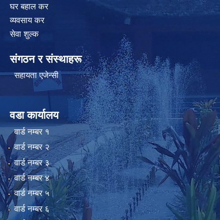
घर बहाल कर
व्यवसाय कर
सेवा शुल्क
संगठन र संस्थाहरू
सहायता एजेन्सी
वडा कार्यालय
वार्ड न‌म्बर १
वार्ड न‌म्बर २
वार्ड न‌म्बर ३
वार्ड न‌म्बर ४
वार्ड न‌म्बर ५
वार्ड न‌म्बर ६