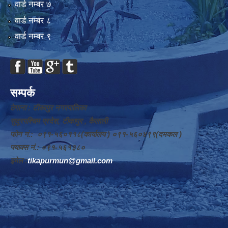
वार्ड न‌म्बर ७
वार्ड न‌म्बर ८
वार्ड न‌म्बर ९
सम्पर्क
ठेगाना : टीकापुर नगरपालिका
सुदूरपश्चिम प्रदेश, टीकापुर , कैलाली
फोन नं.: ०९१-५६०११८(कार्यालय ) ०९१-५६०४९९(दमकल )
फ्याक्स नं.: ०९१-५६१३८०
इमेल :
tikapurmun@gmail.com