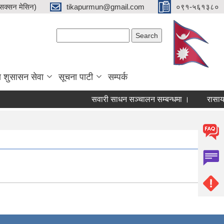
क्सन मेसिन)
tikapurmun@gmail.com
०९१-५६१३८०
Search form
Search
य शुसासन सेवा
सूचना पाटी
सम्पर्क
सवारी साधन सञ्चालन सम्बन्धमा ।
रासायनिक