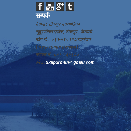
सम्पर्क
ठेगाना : टीकापुर नगरपालिका
सुदूरपश्चिम प्रदेश, टीकापुर , कैलाली
फोन नं.: ०९१-५६०११८(कार्यालय
) ०९१-५६०४९९(दमकल )
फ्याक्स नं.: ०९१-५६१३८०
इमेल :
tikapurmun@gmail.com