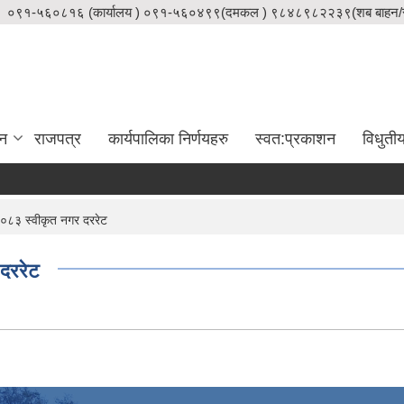
०९१-५६०८१६ (कार्यालय ) ०९१-५६०४९९(दमकल ) ९८४८९८२२३९(शब बाहन/स
दन
राजपत्र
कार्यपालिका निर्णयहरु
स्वत:प्रकाशन
विधुती
८३ स्वीकृत नगर दररेट
दररेट