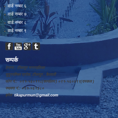
वार्ड न‌म्बर ६
वार्ड न‌म्बर ७
वार्ड न‌म्बर ८
वार्ड न‌म्बर ९
सम्पर्क
ठेगाना : टीकापुर नगरपालिका
सुदूरपश्चिम प्रदेश, टीकापुर , कैलाली
फोन नं.: ०९१-५६०११८(कार्यालय ) ०९१-५६०४९९(दमकल )
फ्याक्स नं.: ०९१-५६१३८०
इमेल :
tikapurmun@gmail.com