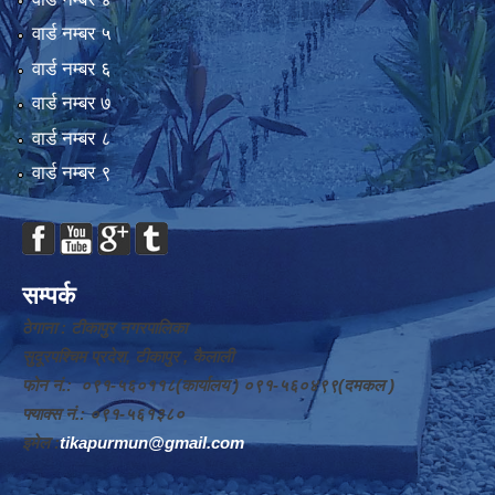
वार्ड न‌म्बर ५
वार्ड न‌म्बर ६
वार्ड न‌म्बर ७
वार्ड न‌म्बर ८
वार्ड न‌म्बर ९
सम्पर्क
ठेगाना : टीकापुर नगरपालिका
सुदूरपश्चिम प्रदेश, टीकापुर , कैलाली
फोन नं.: ०९१-५६०११८(कार्यालय ) ०९१-५६०४९९(दमकल )
फ्याक्स नं.: ०९१-५६१३८०
इमेल :
tikapurmun@gmail.com