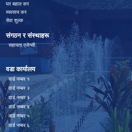
घर बहाल कर
व्यवसाय कर
सेवा शुल्क
संगठन र संस्थाहरू
सहायता एजेन्सी
वडा कार्यालय
वार्ड न‌म्बर १
वार्ड न‌म्बर २
वार्ड न‌म्बर ३
वार्ड न‌म्बर ४
वार्ड न‌म्बर ५
वार्ड न‌म्बर ६