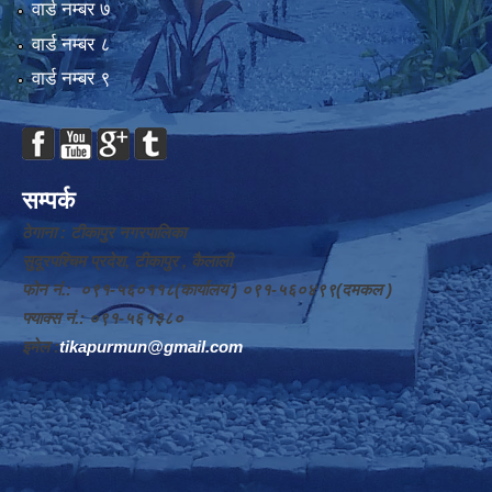
वार्ड न‌म्बर ७
वार्ड न‌म्बर ८
वार्ड न‌म्बर ९
सम्पर्क
ठेगाना : टीकापुर नगरपालिका
सुदूरपश्चिम प्रदेश, टीकापुर , कैलाली
फोन नं.: ०९१-५६०११८(कार्यालय ) ०९१-५६०४९९(दमकल )
फ्याक्स नं.: ०९१-५६१३८०
इमेल :
tikapurmun@gmail.com