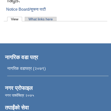
Tags:
Notice Board/सुचना पाटी
Primary tabs
View
(active tab)
What links here
नागरिक वडा पत्र
नागरिक वडापत्र (२०७९)
नगर प्रोफाइल
नगर पार्श्वचित्र २०७५
तपाईंको सेवा