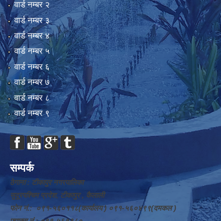
वार्ड न‌म्बर २
वार्ड न‌म्बर ३
वार्ड न‌म्बर ४
वार्ड न‌म्बर ५
वार्ड न‌म्बर ६
वार्ड न‌म्बर ७
वार्ड न‌म्बर ८
वार्ड न‌म्बर ९
सम्पर्क
ठेगाना : टीकापुर नगरपालिका
सुदूरपश्चिम प्रदेश, टीकापुर , कैलाली
फोन नं.: ०९१-५६०११८(कार्यालय ) ०९१-५६०४९९(दमकल )
फ्याक्स नं.: ०९१-५६१३८०