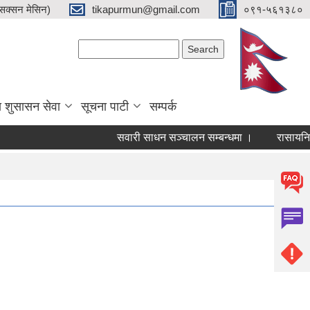
क्सन मेसिन)
tikapurmun@gmail.com
०९१-५६१३८०
Search form
Search
य शुसासन सेवा
सूचना पाटी
सम्पर्क
सवारी साधन सञ्चालन सम्बन्धमा ।
रासायनिक मल