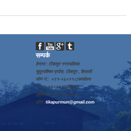
सम्पर्क
ठेगाना : टीकापुर नगरपालिका
सुदूरपश्चिम प्रदेश, टीकापुर , कैलाली
फोन नं.: ०९१-५६०११८(कार्यालय
) ०९१-५६०४९९(दमकल )
फ्याक्स नं.: ०९१-५६१३८०
इमेल :
tikapurmun@gmail.com