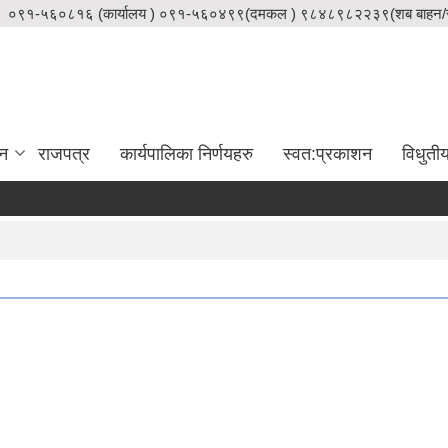
०९१-५६०८१६ (कार्यालय ) ०९१-५६०४९९(दमकल ) ९८४८९८२२३९(शब बाहन/स
दन
राजपत्र
कार्यपालिका निर्णयहरु
स्वत:प्रकाशन
विधुती