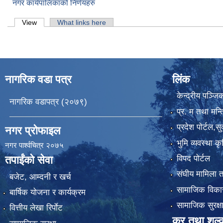
नगर कार्यपालिकाको निर्णयहरु
Primary tabs
View
(active tab)
What links here
नागरिक वडा पत्र
लिंक
केन्द्रीय पञ्ज
नागरिक वडापत्र (२०७९)
प्र. म तथा मन्त
प्रदेश पाेर्टल,स
नगर प्रोफाइल
भुमि व्यवस्था 
नगर पार्श्वचित्र २०७५
विपद पोर्टल
तपाईंको सेवा
संघीय मामिला त
बजेट, आम्दनी र खर्च
सामाजिक विकास
बार्षिक योजना र कार्यक्रम
सामाजिक सुरक्ष
वित्तीय लेखा रिर्पाेट
कर तथा शुल्