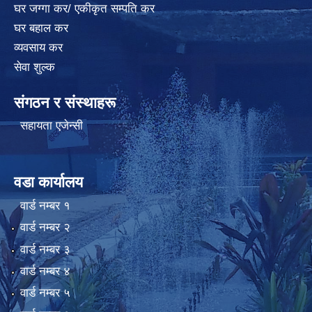
घर जग्गा कर/ एकीकृत सम्पति कर
घर बहाल कर
व्यवसाय कर
सेवा शुल्क
संगठन र संस्थाहरू
सहायता एजेन्सी
वडा कार्यालय
वार्ड न‌म्बर १
वार्ड न‌म्बर २
वार्ड न‌म्बर ३
वार्ड न‌म्बर ४
वार्ड न‌म्बर ५