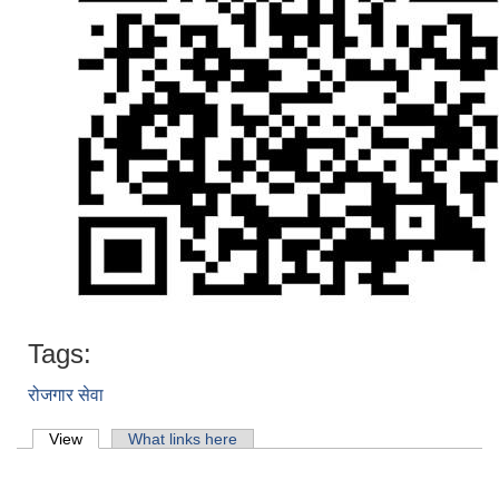
Tags:
रोजगार सेवा
Primary tabs
View
(active tab)
What links here