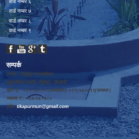
वार्ड न‌म्बर ६
वार्ड न‌म्बर ७
वार्ड न‌म्बर ८
वार्ड न‌म्बर ९
सम्पर्क
ठेगाना : टीकापुर नगरपालिका
सुदूरपश्चिम प्रदेश, टीकापुर , कैलाली
फोन नं.: ०९१-५६०११८(कार्यालय ) ०९१-५६०४९९(दमकल )
फ्याक्स नं.: ०९१-५६१३८०
इमेल :
tikapurmun@gmail.com