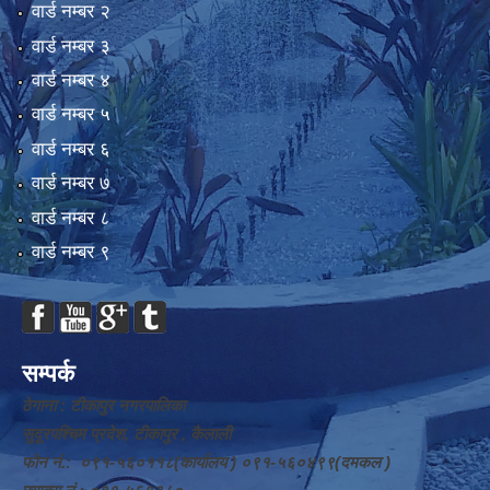
वार्ड न‌म्बर २
वार्ड न‌म्बर ३
वार्ड न‌म्बर ४
वार्ड न‌म्बर ५
वार्ड न‌म्बर ६
वार्ड न‌म्बर ७
वार्ड न‌म्बर ८
वार्ड न‌म्बर ९
सम्पर्क
ठेगाना : टीकापुर नगरपालिका
सुदूरपश्चिम प्रदेश, टीकापुर , कैलाली
फोन नं.: ०९१-५६०११८(कार्यालय ) ०९१-५६०४९९(दमकल )