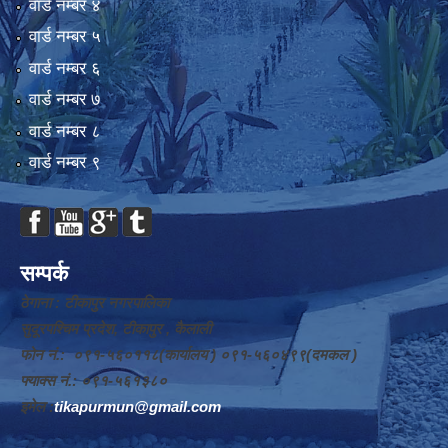
वार्ड न‌म्बर ४
वार्ड न‌म्बर ५
वार्ड न‌म्बर ६
वार्ड न‌म्बर ७
वार्ड न‌म्बर ८
वार्ड न‌म्बर ९
सम्पर्क
ठेगाना : टीकापुर नगरपालिका
सुदूरपश्चिम प्रदेश, टीकापुर , कैलाली
फोन नं.: ०९१-५६०११८(कार्यालय ) ०९१-५६०४९९(दमकल )
फ्याक्स नं.: ०९१-५६१३८०
इमेल :
tikapurmun@gmail.com