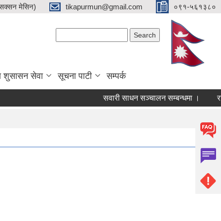
क्सन मेसिन)
tikapurmun@gmail.com
०९१-५६१३८०
Search form
Search
य शुसासन सेवा
सूचना पाटी
सम्पर्क
सवारी साधन सञ्चालन सम्बन्धमा ।
रासाय