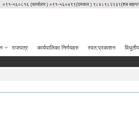
०९१-५६०८१६ (कार्यालय ) ०९१-५६०४९९(दमकल ) ९८४८९८२२३९(शब बाहन/स
दन
राजपत्र
कार्यपालिका निर्णयहरु
स्वत:प्रकाशन
विधुती