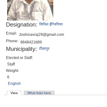
Designation:
सिभिल ईन्जिनियर
Email:
Joshinavraj29@gmail.com
Phone:
9848421689
Municipality:
टीकापुर
Elected or Staff:
Staff
Weight:
6
English
Primary tabs
View
(active tab)
What links here