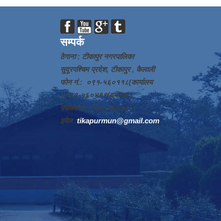
सम्पर्क
ठेगाना : टीकापुर नगरपालिका
सुदूरपश्चिम प्रदेश, टीकापुर , कैलाली
फोन नं.: ०९१-५६०११८(कार्यालय
) ०९१-५६०४९९(दमकल )
फ्याक्स नं.: ०९१-५६१३८०
इमेल :
tikapurmun@gmail.com