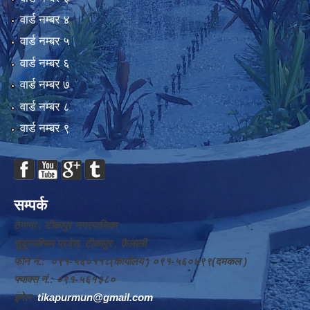
वार्ड न‌म्बर ४
वार्ड न‌म्बर ५
वार्ड न‌म्बर ६
वार्ड न‌म्बर ७
वार्ड न‌म्बर ८
वार्ड न‌म्बर ९
सम्पर्क
ठेगाना : टीकापुर नगरपालिका
सुदूरपश्चिम प्रदेश, टीकापुर , कैलाली
फोन नं.: ०९१-५६०११८(कार्यालय ) ०९१-५६०४९९(दमकल )
फ्याक्स नं.: ०९१-५६१३८०
इमेल :
tikapurmun@gmail.com