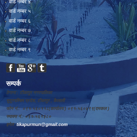
वार्ड न‌म्बर ४
वार्ड न‌म्बर ५
वार्ड न‌म्बर ६
वार्ड न‌म्बर ७
वार्ड न‌म्बर ८
वार्ड न‌म्बर ९
सम्पर्क
ठेगाना : टीकापुर नगरपालिका
सुदूरपश्चिम प्रदेश, टीकापुर , कैलाली
फोन नं.: ०९१-५६०११८(कार्यालय ) ०९१-५६०४९९(दमकल )
फ्याक्स नं.: ०९१-५६१३८०
इमेल :
tikapurmun@gmail.com