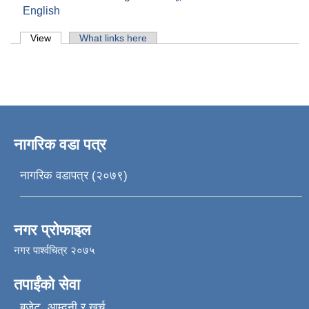
English
Primary tabs
View
(active tab)
What links here
नागरिक वडा पत्र
नागरिक वडापत्र (२०७९)
नगर प्रोफाइल
नगर पार्श्वचित्र २०७५
तपाईंको सेवा
बजेट, आम्दनी र खर्च