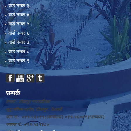
वार्ड न‌म्बर ३
वार्ड न‌म्बर ४
वार्ड न‌म्बर ५
वार्ड न‌म्बर ६
वार्ड न‌म्बर ७
वार्ड न‌म्बर ८
वार्ड न‌म्बर ९
सम्पर्क
ठेगाना : टीकापुर नगरपालिका
सुदूरपश्चिम प्रदेश, टीकापुर , कैलाली
फोन नं.: ०९१-५६०११८(कार्यालय ) ०९१-५६०४९९(दमकल )
फ्याक्स नं.: ०९१-५६१३८०