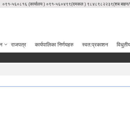
०९१-५६०८१६ (कार्यालय ) ०९१-५६०४९९(दमकल ) ९८४८९८२२३९(शब बाहन/स
दन
राजपत्र
कार्यपालिका निर्णयहरु
स्वत:प्रकाशन
विधुती