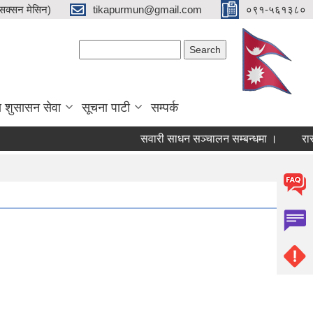
क्सन मेसिन)
tikapurmun@gmail.com
०९१-५६१३८०
Search form
Search
य शुसासन सेवा
सूचना पाटी
सम्पर्क
सवारी साधन सञ्चालन सम्बन्धमा ।
रासाय