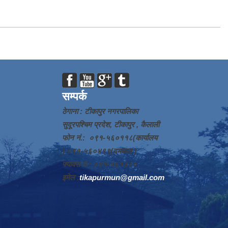
सम्पर्क
ठेगाना : टीकापुर नगरपालिका
सुदूरपश्चिम प्रदेश, टीकापुर , कैलाली
फोन नं.: ०९१-५६०११८(कार्यालय
) ०९१-५६०४९९(दमकल )
फ्याक्स नं.: ०९१-५६१३८०
इमेल :
tikapurmun@gmail.com