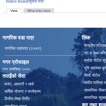
Notice Board/सुचना पाटी
Primary tabs
View
(active tab)
What links here
नागरिक वडा पत्र
लिंक
केन्द्रीय पञ्ज
नागरिक वडापत्र (२०७९)
प्र. म तथा मन्त
प्रदेश पाेर्टल,स
नगर प्रोफाइल
भुमि व्यवस्था 
नगर पार्श्वचित्र २०७५
विपद पोर्टल
तपाईंको सेवा
संघीय मामिला त
बजेट, आम्दनी र खर्च
सामाजिक विकास
बार्षिक योजना र कार्यक्रम
सामाजिक सुरक्ष
वित्तीय लेखा रिर्पाेट
कर तथा शुल्