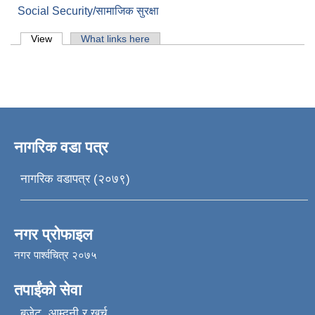
Social Security/सामाजिक सुरक्षा
Primary tabs
View
(active tab)
What links here
नागरिक वडा पत्र
नागरिक वडापत्र (२०७९)
नगर प्रोफाइल
नगर पार्श्वचित्र २०७५
तपाईंको सेवा
बजेट, आम्दनी र खर्च