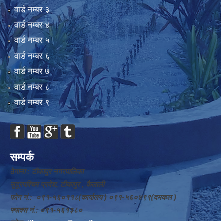
वार्ड न‌म्बर ३
वार्ड न‌म्बर ४
वार्ड न‌म्बर ५
वार्ड न‌म्बर ६
वार्ड न‌म्बर ७
वार्ड न‌म्बर ८
वार्ड न‌म्बर ९
सम्पर्क
ठेगाना : टीकापुर नगरपालिका
सुदूरपश्चिम प्रदेश, टीकापुर , कैलाली
फोन नं.: ०९१-५६०११८(कार्यालय ) ०९१-५६०४९९(दमकल )
फ्याक्स नं.: ०९१-५६१३८०