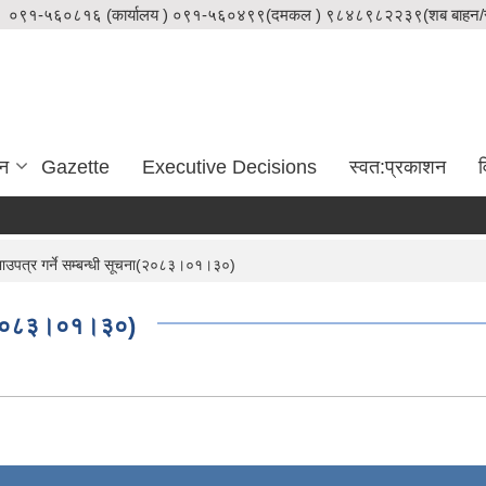
०९१-५६०८१६ (कार्यालय ) ०९१-५६०४९९(दमकल ) ९८४८९८२२३९(शब बाहन/स
दन
Gazette
Executive Decisions
स्वत:प्रकाशन
व
उपत्र गर्ने सम्बन्धी सूचना(२०८३।०१।३०)
ना(२०८३।०१।३०)