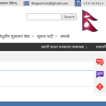
क्सन मेसिन)
tikapurmun@gmail.com
०९१-५६१३८०
Search form
Search
िधुतीय शुसासन सेवा
सूचना पाटी
सम्पर्क
सवारी साधन सञ्चालन सम्बन्धमा ।
रासायनिक म