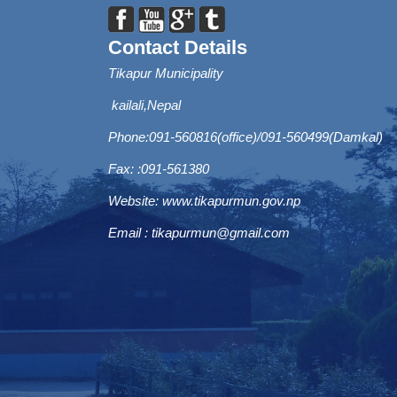
Contact Details
Tikapur Municipality
kailali,Nepal
Phone:091-560816(office)/091-560499(Damkal)
Fax: :091-561380
Website:
www.tikapurmun.gov.np
Email :
tikapurmun@gmail.com