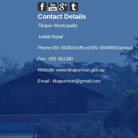
Contact Details
Tikapur Municipality
kailali,Nepal
Phone:091-560816(office)/091-560499(Damkal)
Fax: :091-561380
Website:
www.tikapurmun.gov.np
Email :
tikapurmun@gmail.com