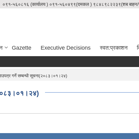
०९१-५६०८१६ (कार्यालय ) ०९१-५६०४९९(दमकल ) ९८४८९८२२३९(शब बाहन/स
दन
Gazette
Executive Decisions
स्वत:प्रकाशन
व
उपत्र गर्ने सम्बन्धी सूचना(२०८३।०१।२४)
ना(२०८३।०१।२४)