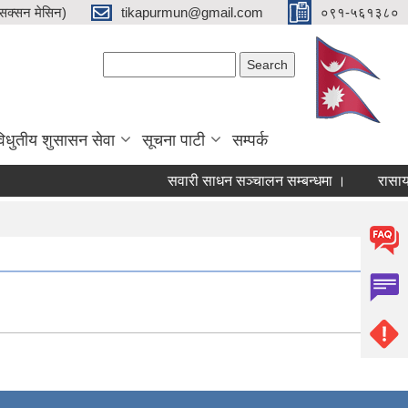
क्सन मेसिन)
tikapurmun@gmail.com
०९१-५६१३८०
Search form
Search
िधुतीय शुसासन सेवा
सूचना पाटी
सम्पर्क
सवारी साधन सञ्चालन सम्बन्धमा ।
रासायनिक 