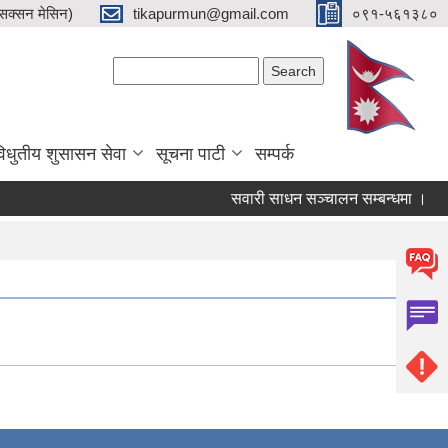
क्सन मेसिन)
tikapurmun@gmail.com
०९१-५६१३८०
Search form
Search
िधुतीय शुसासन सेवा
सूचना पाटी
सम्पर्क
सवारी साधन सञ्चालन सम्बन्धमा ।
र