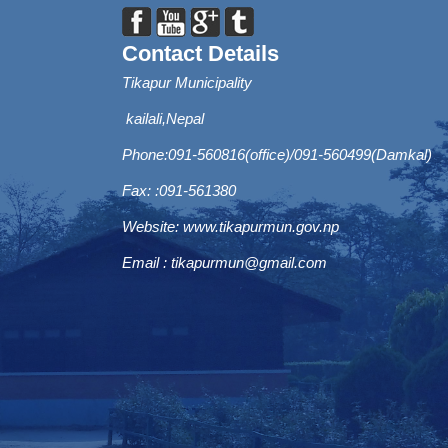
Contact Details
Tikapur Municipality
kailali,Nepal
Phone:091-560816(office)/091-560499(Damkal)
Fax: :091-561380
Website:
www.tikapurmun.gov.np
Email :
tikapurmun@gmail.com