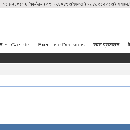
०९१-५६०८१६ (कार्यालय ) ०९१-५६०४९९(दमकल ) ९८४८९८२२३९(शब बाहन/स
दन
Gazette
Executive Decisions
स्वत:प्रकाशन
व