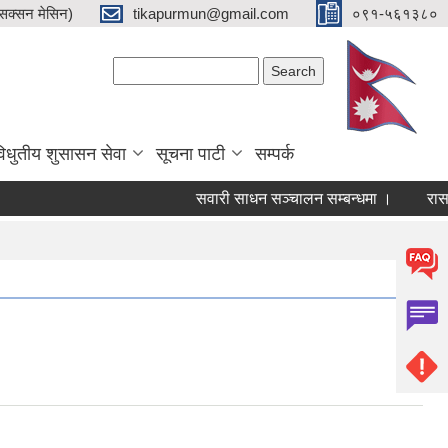
क्सन मेसिन)
tikapurmun@gmail.com
०९१-५६१३८०
Search form
Search
िधुतीय शुसासन सेवा
सूचना पाटी
सम्पर्क
सवारी साधन सञ्चालन सम्बन्धमा ।
रासायनिक 