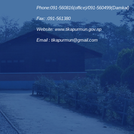
Phone:091-560816(office)/091-560499(Damkal)
Fax: :091-561380
Website:
www.tikapurmun.gov.np
Email :
tikapurmun@gmail.com