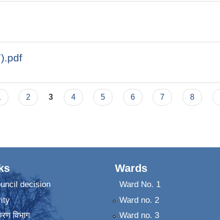
).pdf
1
2
3
4
5
6
7
8
ks
Wards
uncil decision
Ward No. 1
ity
Ward no. 2
िकरण विभाग
Ward no. 3