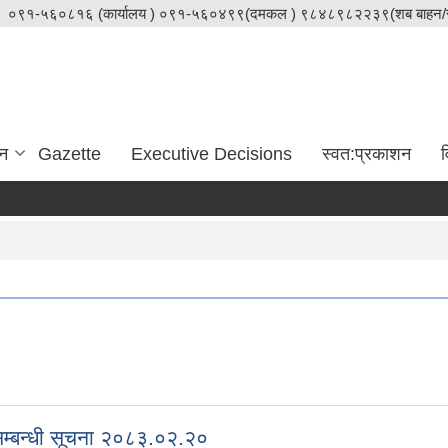
०९१-५६०८१६ (कार्यालय ) ०९१-५६०४९९(दमकल ) ९८४८९८२२३९(शब बाहन/स
दन
Gazette
Executive Decisions
स्वत:प्रकाशन
व
े सम्बन्धी सूचना २०८३.०२.२०