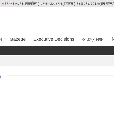
०९१-५६०८१६ (कार्यालय ) ०९१-५६०४९९(दमकल ) ९८४८९८२२३९(शब बाहन/स
दन
Gazette
Executive Decisions
स्वत:प्रकाशन
व
)