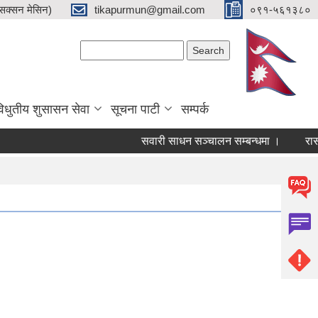
क्सन मेसिन)
tikapurmun@gmail.com
०९१-५६१३८०
Search form
Search
िधुतीय शुसासन सेवा
सूचना पाटी
सम्पर्क
सवारी साधन सञ्चालन सम्बन्धमा ।
रासायनि