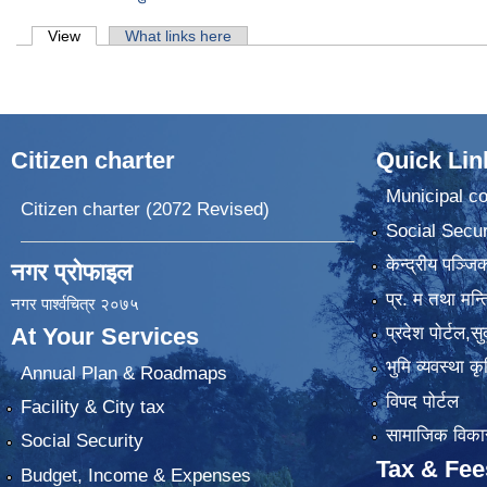
Primary tabs
View
(active tab)
What links here
Citizen charter
Quick Lin
Municipal co
Citizen charter (2072 Revised)
Social Secur
केन्द्रीय पञ्ज
नगर प्रोफाइल
प्र. म तथा मन्त
नगर पार्श्वचित्र २०७५
प्रदेश पाेर्टल,स
At Your Services
भुमि व्यवस्था 
Annual Plan & Roadmaps
विपद पोर्टल
Facility & City tax
सामाजिक विकास
Social Security
Tax & Fee
Budget, Income & Expenses