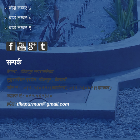
वार्ड न‌म्बर ७
वार्ड न‌म्बर ८
वार्ड न‌म्बर ९
सम्पर्क
ठेगाना : टीकापुर नगरपालिका
सुदूरपश्चिम प्रदेश, टीकापुर , कैलाली
फोन नं.: ०९१-५६०११८(कार्यालय ) ०९१-५६०४९९(दमकल )
फ्याक्स नं.: ०९१-५६१३८०
इमेल :
tikapurmun@gmail.com