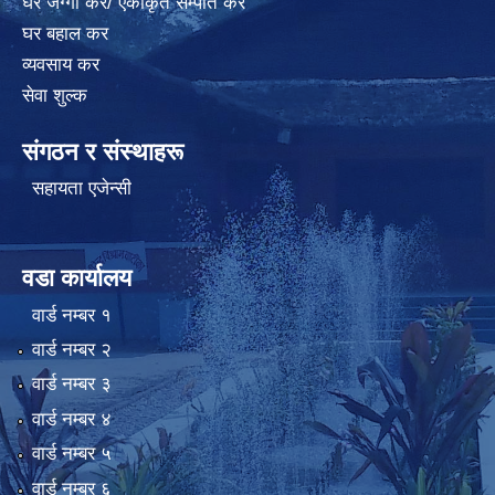
घर जग्गा कर/ एकीकृत सम्पति कर
घर बहाल कर
व्यवसाय कर
सेवा शुल्क
संगठन र संस्थाहरू
सहायता एजेन्सी
वडा कार्यालय
वार्ड न‌म्बर १
वार्ड न‌म्बर २
वार्ड न‌म्बर ३
वार्ड न‌म्बर ४
वार्ड न‌म्बर ५
वार्ड न‌म्बर ६