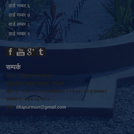
वार्ड न‌म्बर ६
वार्ड न‌म्बर ७
वार्ड न‌म्बर ८
वार्ड न‌म्बर ९
सम्पर्क
ठेगाना : टीकापुर नगरपालिका
सुदूरपश्चिम प्रदेश, टीकापुर , कैलाली
फोन नं.: ०९१-५६०११८(कार्यालय ) ०९१-५६०४९९(दमकल )
फ्याक्स नं.: ०९१-५६१३८०
इमेल :
tikapurmun@gmail.com