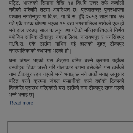
पट्टि, भारतको सिमाना देखि १४ कि.मि उत्तर तर्फ कर्णाली
नदीको पश्चिमि तटमा अवस्थित छ| प्रजातन्त्र पुनस्थापना
पश्चात नगरोन्मुख गा.बि.स., गा.बि.स. हुँदै २०५३ साल माघ १७
गते एकै पटक घोषणा भएका १५ वटा नगरपालिका मध्येको एक हो
भने हाल २०७३ साल फाल्गुन २७ गतेको मन्त्रिपरिषद्को निर्णय
बमोजिम साबिक टीकापुर नगरपालिका, नारायणपुर र धनसिंहपुर
गा.बि.स. एकै ठाउंमा गाभिन गई हालको बृहत् टीकापुर
नगरपालिकाको स्थापना भएको हो |
घना जंगल भएको यस क्षेत्रमा बस्ति बस्ने क्रममा यहाँका
बस्तीहरु टिका जस्तै गरि गोलाकार रुपमा बसेकोले यस ठाउँको
नाम टीकापुर रहन गएको भन्ने भनाइ छ भने अर्को भनाइ अनुसार
बस्ति बस्ने क्रममा जंगल फडानीको कार्य दशैंको टिकाको
दिनदेखि प्रारम्भ गरिएकोले यस ठाउँको नाम टीकापुर रहन गएको
भन्ने भनाइ छ|
Read more
about टीकापुर नगरपालिकाको संक्षिप्त परिचय