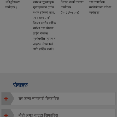
अभिमुखिकरण
स्वास्थ्य सूचकाङ्क
धिताल सरको स्वागत
तथा सामाजिक
कार्यक्रम।
मूल्याङ्कनमा तृतीय
कार्यक्रम
समावेशीकरण परिक्षण
स्थान हासिल! आ.व.
(२०८२\०८\०१)
कार्यशाला
२०८१/०८२ को
जिल्ला स्तरीय वार्षिक
समीक्षा तथा योजना
तर्जुमा गोष्ठीमा
प्रगतिशील प्रयास र
उत्कृष्ट योगदानको
लागि हार्दिक बधाई।
सेवाहरु
घर जग्गा नामसारी सिफारिस
मोही लगत कट्टा सिफारिस