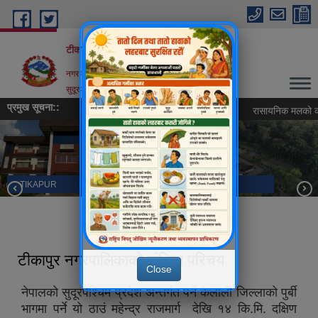
Skip to main content
टीकापुर नगरपालिका
नगर कार्यपालिकाको कार्यालय
सुदूरपश्चिम प्रदेश,टीकापुर-कैलाली
प्रमुख सूचना::
सवारी साधन सञ्चालन सम्बन्धमा ।
रासायनिक मलको कोटा नि
TIKAPUR
टीकापुर बृहत उद्यान पार्क
टीकापुर नगरपालिकाको संक्षिप्त परिचय
Close
नेपालको सुदूरपश्चिम प्रदेश अन्तर्गत पर्ने कैलाली जिल्लाको पुर्बी
भागमा पर्ने यो ठाउं महेन्द्र राजमार्ग देखि १४ कि.मि. दक्षिण